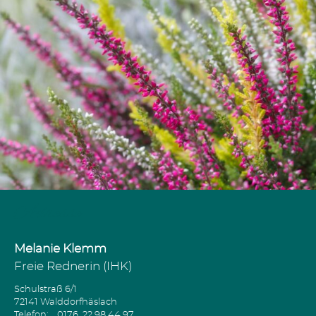
Adresse
Melanie Klemm
Freie Rednerin (IHK)
Schulstraß 6/1
72141 Walddorfhäslach
Telefon:
0176 22 98 44 97