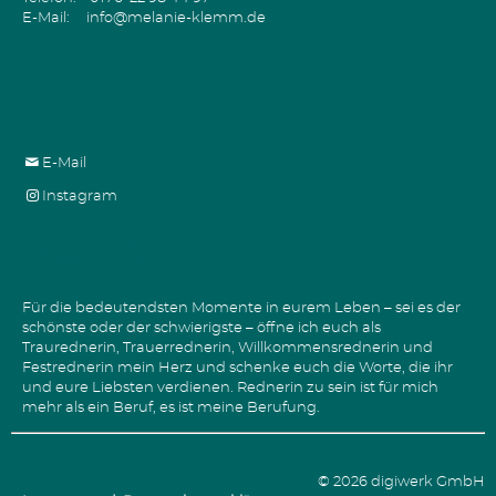
E-Mail:
info@melanie-klemm.de
Social Media
E-Mail
Instagram
Meine Berufung
Für die bedeutendsten Momente in eurem Leben – sei es der
schönste oder der schwierigste – öffne ich euch als
Traurednerin, Trauerrednerin, Willkommensrednerin und
Festrednerin mein Herz und schenke euch die Worte, die ihr
und eure Liebsten verdienen. Rednerin zu sein ist für mich
mehr als ein Beruf, es ist meine Berufung.
© 2026 digiwerk GmbH